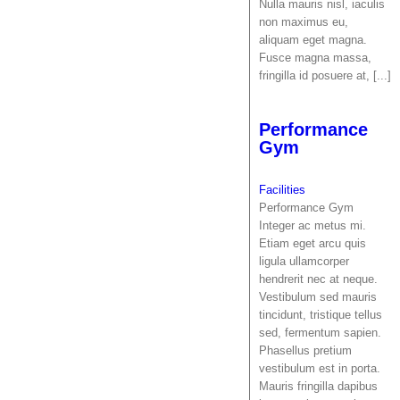
Nulla mauris nisl, iaculis
non maximus eu,
aliquam eget magna.
Fusce magna massa,
fringilla id posuere at, [...]
Performance
Gym
Facilities
Performance Gym
Integer ac metus mi.
Etiam eget arcu quis
ligula ullamcorper
hendrerit nec at neque.
Vestibulum sed mauris
tincidunt, tristique tellus
sed, fermentum sapien.
Phasellus pretium
vestibulum est in porta.
Mauris fringilla dapibus