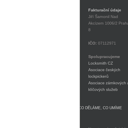
Fakturační údaje
Jiří Šamonil Nad
Akcízem 1006/2 Prah
8
IČO:
07112971
Spolupracujeme
Locksmith CZ
Asociace českých
lockpickerů
Asociace zámkových 
klíčových služeb
CO DĚLÁME, CO UMÍME