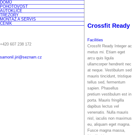
DOMŮ
Skip
POHOTOVOST
to
AUTOKLÍČE
content
TREZORY
MONTÁŽ A SERVIS
CENÍK
Crossfit Ready
Facilities
+420 607 238 172
Crossfit Ready Integer ac
metus mi. Etiam eget
samonil.jiri@seznam.cz
arcu quis ligula
ullamcorper hendrerit nec
at neque. Vestibulum sed
mauris tincidunt, tristique
Facebook
Instagram
Twitter
tellus sed, fermentum
sapien. Phasellus
pretium vestibulum est in
porta. Mauris fringilla
dapibus lectus vel
venenatis. Nulla mauris
nisl, iaculis non maximus
eu, aliquam eget magna.
Fusce magna massa,