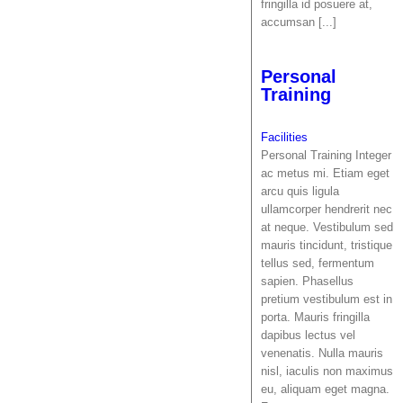
fringilla id posuere at,
accumsan [...]
Personal
Training
Facilities
Personal Training Integer
ac metus mi. Etiam eget
arcu quis ligula
ullamcorper hendrerit nec
at neque. Vestibulum sed
mauris tincidunt, tristique
tellus sed, fermentum
sapien. Phasellus
pretium vestibulum est in
porta. Mauris fringilla
dapibus lectus vel
venenatis. Nulla mauris
nisl, iaculis non maximus
eu, aliquam eget magna.