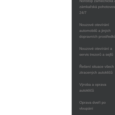
Nonstop zámečnická 
zámkařská pohotovos
24/7
Nouzové otevírání
automobilů a jiných
dopravních prostředk
Nouzové otevírání a
servis trezorů a sejfů
Řešení situace všech
ztracených autoklíčů
Výroba a oprava
autoklíčů
Oprava dveří po
vloupání