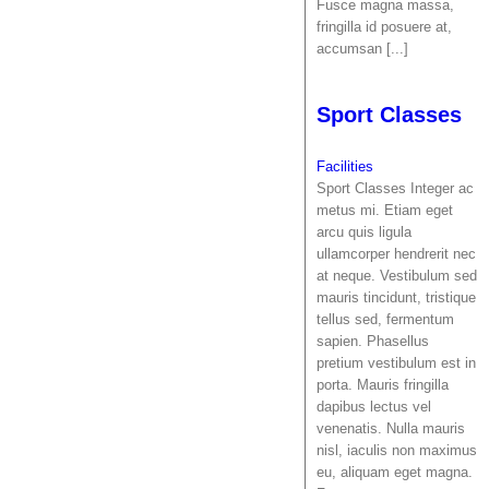
Fusce magna massa,
fringilla id posuere at,
accumsan [...]
Sport Classes
Facilities
Sport Classes Integer ac
metus mi. Etiam eget
arcu quis ligula
ullamcorper hendrerit nec
at neque. Vestibulum sed
mauris tincidunt, tristique
tellus sed, fermentum
sapien. Phasellus
pretium vestibulum est in
porta. Mauris fringilla
dapibus lectus vel
venenatis. Nulla mauris
nisl, iaculis non maximus
eu, aliquam eget magna.