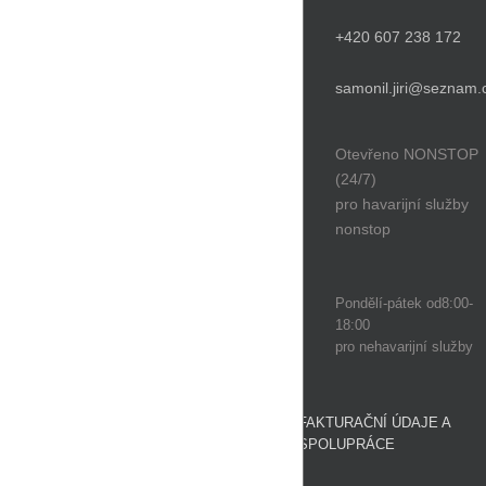
+420 607 238 172
samonil.jiri@seznam.
Otevřeno NONSTOP
(24/7)
pro havarijní služby
nonstop
Pondělí-pátek od8:00-
18:00
pro nehavarijní služby
FAKTURAČNÍ ÚDAJE A
SPOLUPRÁCE