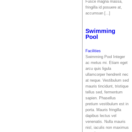
Fusce magna massa,
fringilla id posuere at,
accumsan [...]
Swimming
Pool
Facilities
Swimming Pool Integer
ac metus mi. Etiam eget
arcu quis ligula
ullamcorper hendrerit nec
at neque. Vestibulum sed
mauris tincidunt, tristique
tellus sed, fermentum
sapien. Phasellus
pretium vestibulum est in
porta. Mauris fringilla
dapibus lectus vel
venenatis. Nulla mauris
nisl, iaculis non maximus