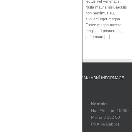
lectus vel venenatis.
Nulla mauris nisl, iaculis
non maximus eu,
aliquam eget magna.
Fusce magna massa,
fringilla id posuere at,
accumsan [...]
ZÁKLADNÍ INFORMACE
Kontakt
Nad Akcízem 1006/2
Praha 8 182 00
PRAHA Ďáblice