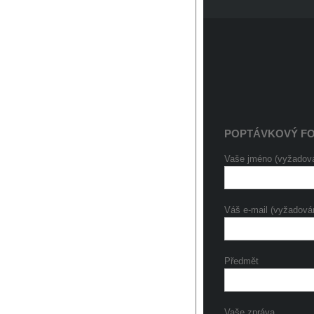
POPTÁVKOVÝ F
Vaše jméno (vyžadov
Váš e-mail (vyžadová
Předmět
Vaše zpráva