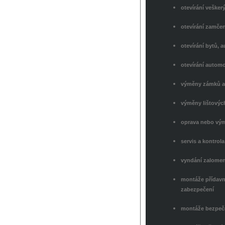
otevírání vešker
otevírání zamče
otevírání bytů, a
otevírání automo
výměny zámků a
výměny lištovýc
oprava nebo vý
servis a kontro
vyndání zalomen
montáže přídavn
zabezpečení
montáže bezpečn