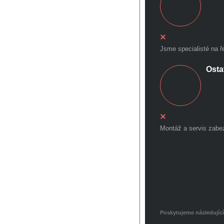
Jsme specialisté na ř
Osta
Montáž a servis zabez
Poskytujeme následujíc