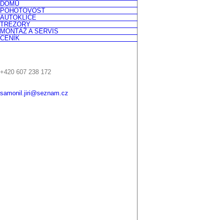
DOMŮ
Skip
POHOTOVOST
to
AUTOKLÍČE
content
TREZORY
MONTÁŽ A SERVIS
CENÍK
+420 607 238 172
samonil.jiri@seznam.cz
Facebook
Instagram
Twitter