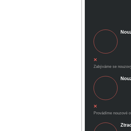
Nouz
Zabýváme se nouzovým
Nouz
Provádíme nouzové ot
Ztra