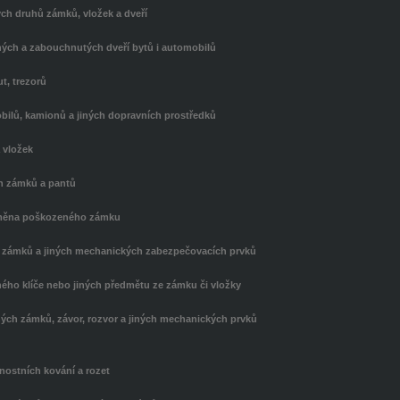
ých druhů zámků, vložek a dveří
ných a zabouchnutých dveří bytů i automobilů
ut, trezorů
bilů, kamionů a jiných dopravních prostředků
 vložek
h zámků a pantů
měna poškozeného zámku
la zámků a jiných mechanických zabezpečovacích prvků
ého klíče nebo jiných předmětu ze zámku či vložky
ých zámků, závor, rozvor a jiných mechanických prvků
ostních kování a rozet