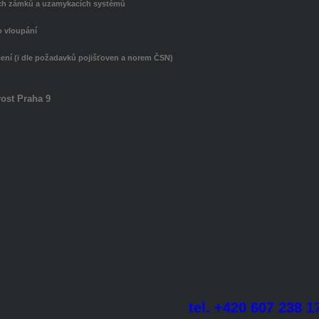
ch zámků a uzamykacích systémů
 vloupání
ení (i dle požadavků pojišťoven a norem ČSN)
ost Praha 9
tel. +420 607 238 1