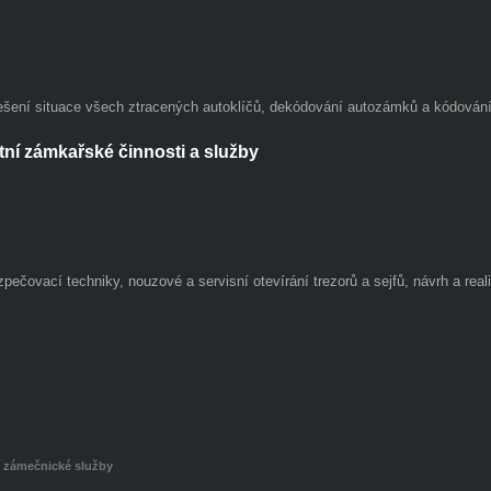
ešení situace všech ztracených autoklíčů, dekódování autozámků a kódování
tní zámkařské činnosti a služby
pečovací techniky, nouzové a servisní otevírání trezorů a sejfů, návrh a re
í zámečnické služby