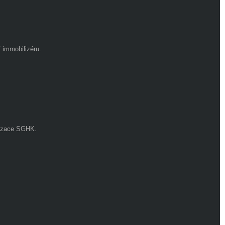
 immobilizéru.
alizace SGHK.