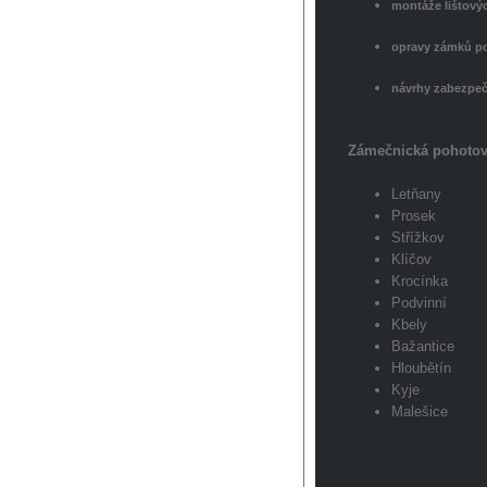
montáže lištový
opravy zámků po
návrhy zabezpeč
Zámečnická pohotov
Letňany
Prosek
Střížkov
Klíčov
Krocínka
Podvinní
Kbely
Bažantice
Hloubětín
Kyje
Malešice