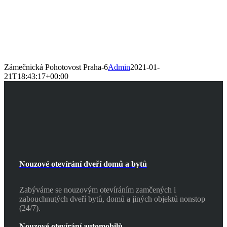
Zámečnická Pohotovost Praha-6
Admin
2021-01-
21T18:43:17+00:00
Nouzové otevírání dveří domů a bytů
Zabýváme se nouzovým otevíráním zamčených i
zabouchnutých dveří bytů, domů a jiných objektů nonstop
(24/7).
Nouzové otevírání automobilů