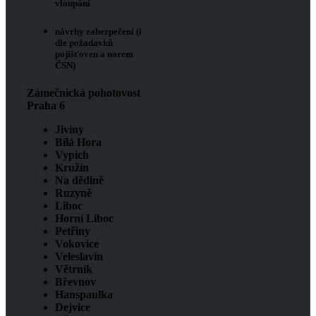
vloupání
návrhy zabezpečení (i
dle požadavků
pojišťoven a norem
ČSN)
Zámečnická pohotovost
Praha 6
Jiviny
Bílá Hora
Vypich
Kružín
Na dědině
Ruzyně
Liboc
Horní Liboc
Petřiny
Vokovice
Veleslavín
Větrník
Břevnov
Hanspaulka
Dejvice