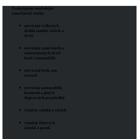
Poskytujeme následující
zámečnické služby
otevírání veškerých
druhů zámků, vložek a
dveří
otevírání zamčených a
zabouchnutých dveří
bytů i automobilů
otevírání bytů, aut,
trezorů
otevírání automobilů,
kamionů a jiných
dopravních prostředků
výměny zámků a vložek
výměny lištových
zámků a pantů