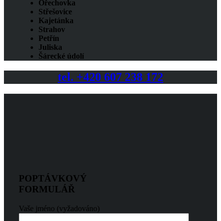
Ořechovka
Střešovice
Kajetánka
Strahov
Petřín
Juliska
Šárecké údolí
tel. +420 607 238 172
POPTÁVKOVÝ
FORMULÁŘ
Vaše jméno (vyžadováno)