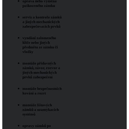
oprava nebo výměna
poškozeného zámku
servis a kontrola zámků
a jiných mechanických
zabezpečovacích prvků
vyndání zalomeného
klíče nebo jiných
předmětu ze zámku či
vložky
montáže přídavných
zámků, závor, rozvor a
jiných mechanických
prvků zabezpečení
montáže bezpečnostních
kování a rozet
montáže lištových
zámků a uzamykacích
systémů
opravy zámků po