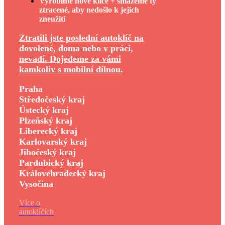
Vyrobíme nové klíče + smažeme ty
ztracené, aby nedošlo k jejich
zneužití
Ztratili jste poslední autoklíč na
dovolené, doma nebo v práci,
nevadí. Dojedeme za vámi
kamkoliv s mobilní dílnou.
Praha
Středočeský kraj
Ústecký kraj
Plzeňský kraj
Liberecký kraj
Karlovarský kraj
Jihočeský kraj
Pardubický kraj
Královehradecký kraj
Vysočina
Více o
autoklíčích