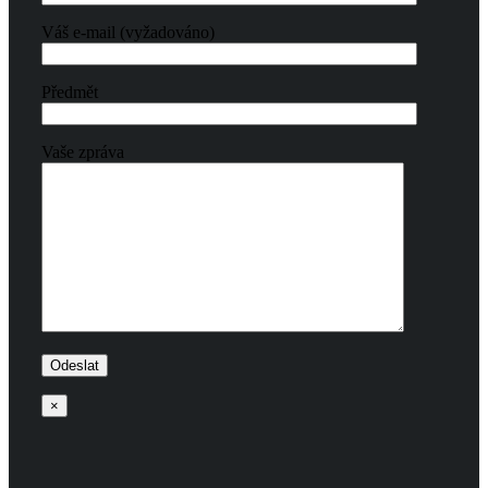
Váš e-mail (vyžadováno)
Předmět
Vaše zpráva
×