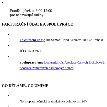
Pondělí-pátek od8:00-18:00
pro nehavarijní služby
FAKTURAČNÍ ÚDAJE A SPOLUPRÁCE
Fakturační údaje
Jiří Šamonil Nad Akcízem 1006/2 Praha 8
IČO:
07112971
Spolupracujeme
Locksmith CZ
Asociace českých lockpickerů
Asociace zámkových a klíčových služeb
CO DĚLÁME, CO UMÍME
Nonstop zámečnická a zámkařská pohotovost 24/7