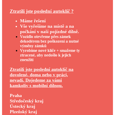
Ztratili jste poslední autoklíč ?
Máme řešení
Vše vyřešíme na místě a na
počkání v naší pojízdné dílně.
Vozidlo otevřeme přes zámek
dekodérem bez poškození a nutné
výměny zámků
Vyrobíme nové klíče + smažeme ty
ztracené, aby nedošlo k jejich
zneužití
Ztratili jste poslední autoklíč na
dovolené, doma nebo v práci,
nevadí. Dojedeme za vámi
kamkoliv s mobilní dílnou.
Praha
Středočeský kraj
Ústecký kraj
Plzeňský kraj