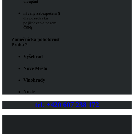
vloupání
návrhy zabezpečení (i
dle požadavků
pojišťoven a norem
ČSN)
Zámečnická pohotovost
Praha 2
Vyšehrad
Nové Město
Vinohrady
Nusle
tel. +420 607 238 172