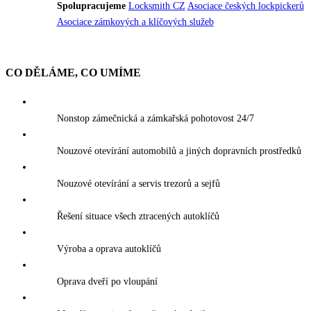
Spolupracujeme
Locksmith CZ
Asociace českých lockpickerů
Asociace zámkových a klíčových služeb
CO DĚLÁME, CO UMÍME
Nonstop zámečnická a zámkařská pohotovost 24/7
Nouzové otevírání automobilů a jiných dopravních prostředků
Nouzové otevírání a servis trezorů a sejfů
Řešení situace všech ztracených autoklíčů
Výroba a oprava autoklíčů
Oprava dveří po vloupání