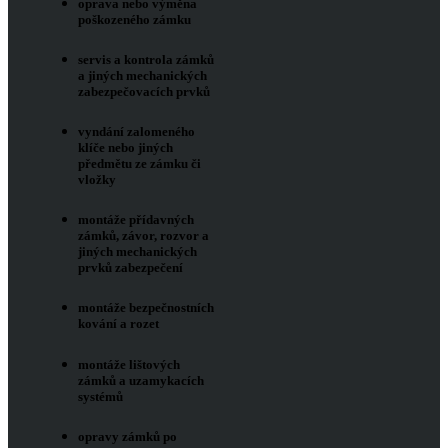
oprava nebo výměna
poškozeného zámku
servis a kontrola zámků
a jiných mechanických
zabezpečovacích prvků
vyndání zalomeného
klíče nebo jiných
předmětu ze zámku či
vložky
montáže přídavných
zámků, závor, rozvor a
jiných mechanických
prvků zabezpečení
montáže bezpečnostních
kování a rozet
montáže lištových
zámků a uzamykacích
systémů
opravy zámků po