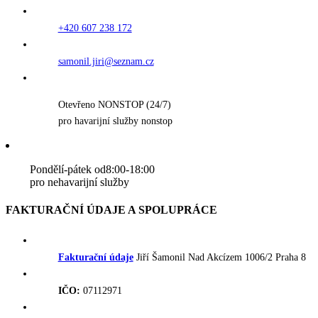
+420 607 238 172
samonil.jiri@seznam.cz
Otevřeno NONSTOP (24/7)
pro havarijní služby nonstop
Pondělí-pátek od8:00-18:00
pro nehavarijní služby
FAKTURAČNÍ ÚDAJE A SPOLUPRÁCE
Fakturační údaje
Jiří Šamonil Nad Akcízem 1006/2 Praha 8
IČO:
07112971