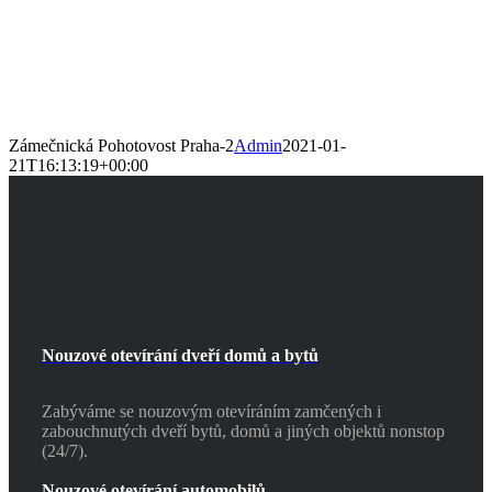
Zámečnická Pohotovost Praha-2
Admin
2021-01-
21T16:13:19+00:00
Nouzové otevírání dveří domů a bytů
Zabýváme se nouzovým otevíráním zamčených i
zabouchnutých dveří bytů, domů a jiných objektů nonstop
(24/7).
Nouzové otevírání automobilů