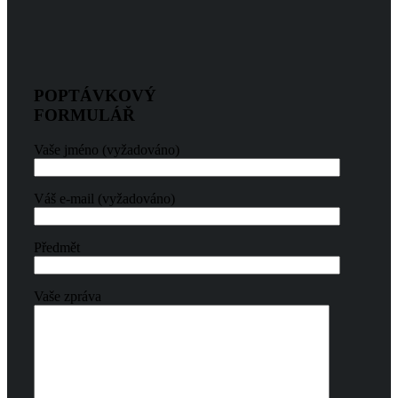
POPTÁVKOVÝ
FORMULÁŘ
Vaše jméno (vyžadováno)
Váš e-mail (vyžadováno)
Předmět
Vaše zpráva