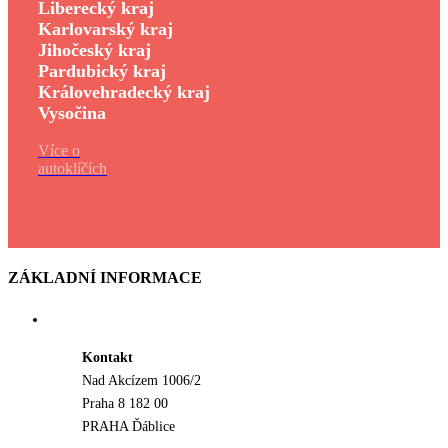
Liberecký kraj
Karlovarský kraj
Jihočeský kraj
Pardubický kraj
Královehradecký kraj
Vysočina
Více o
autoklíčích
ZÁKLADNÍ INFORMACE
Kontakt
Nad Akcízem 1006/2
Praha 8 182 00
PRAHA Ďáblice