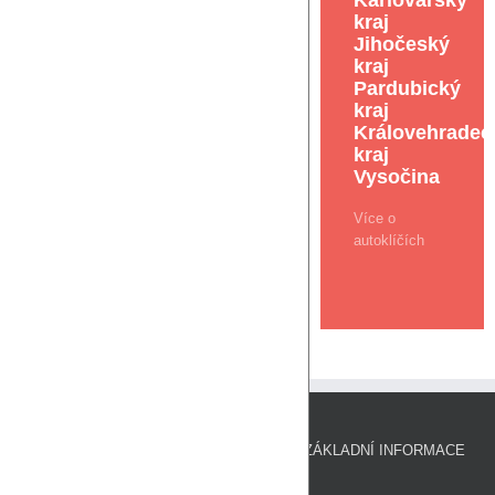
Karlovarský
kraj
Jihočeský
kraj
Pardubický
kraj
Královehradec
kraj
Vysočina
Více o
autoklíčích
ZÁKLADNÍ INFORMACE