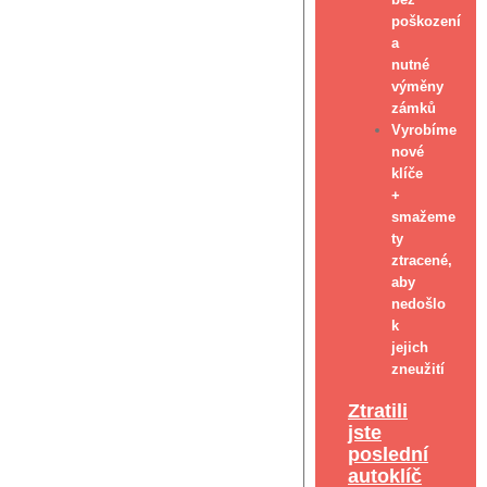
poškození
a
nutné
výměny
zámků
Vyrobíme
nové
klíče
+
smažeme
ty
ztracené,
aby
nedošlo
k
jejich
zneužití
Ztratili
jste
poslední
autoklíč