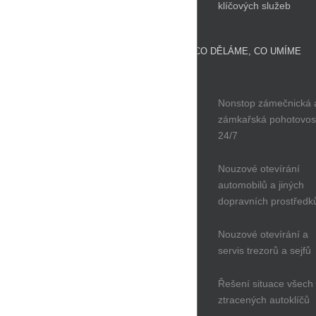
klíčových služeb
CO DĚLÁME, CO UMÍME
Nonstop zámečnická 
zámkařská pohotovos
24/7
Nouzové otevírání
automobilů a jiných
dopravních prostředk
Nouzové otevírání a
servis trezorů a sejfů
Řešení situace všech
ztracených autoklíčů