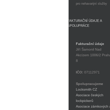
pro nehavarijní služby
FAKTURAČNÍ ÚDAJE A
SPOLUPRÁCE
Fakturační údaje
Jiří Šamonil Nad
Akcízem 1006/2 Prah
8
IČO:
07112971
Spolupracujeme
Locksmith CZ
Asociace českých
lockpickerů
Asociace zámkových 