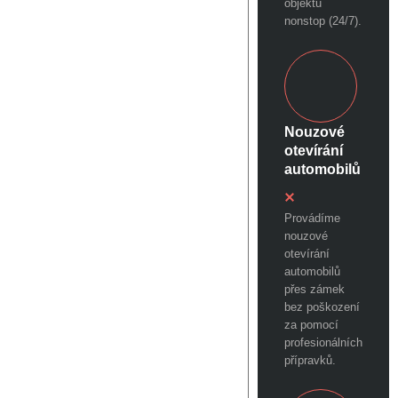
objektů
nonstop (24/7).
Nouzové
otevírání
automobilů
Provádíme
nouzové
otevírání
automobilů
přes zámek
bez poškození
za pomocí
profesionálních
přípravků.