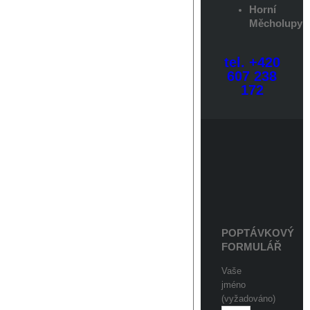
Horní
Měcholupy
tel. +420
607 238
172
POPTÁVKOVÝ
FORMULÁŘ
Vaše
jméno
(vyžadováno)