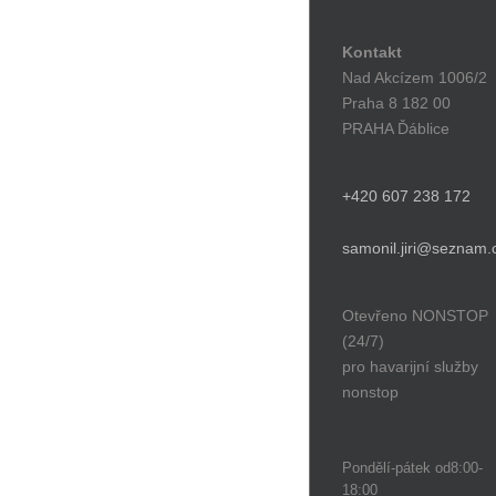
Kontakt
Nad Akcízem 1006/2
Praha 8 182 00
PRAHA Ďáblice
+420 607 238 172
samonil.jiri@seznam.
Otevřeno NONSTOP
(24/7)
pro havarijní služby
nonstop
Pondělí-pátek od8:00-
18:00