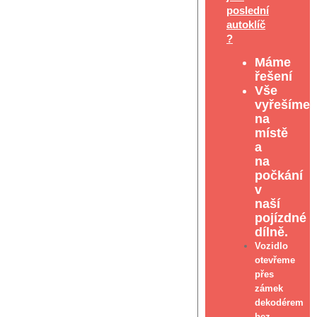
poslední
autoklíč
?
Máme
řešení
Vše
vyřešíme
na
místě
a
na
počkání
v
naší
pojízdné
dílně.
Vozidlo
otevřeme
přes
zámek
dekodérem
bez