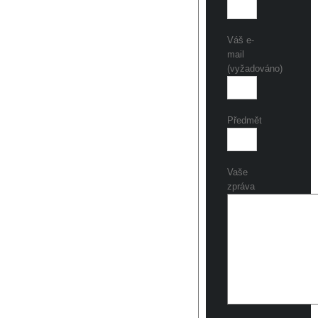
Váš e-
mail
(vyžadováno)
Předmět
Vaše
zpráva