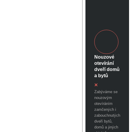
Nouzové
otevírání
dveří domů
a bytů
Zabýváme se
nouzovým
otevíráním
zamčených i
zabouchnutých
dveří bytů,
domů a jiných