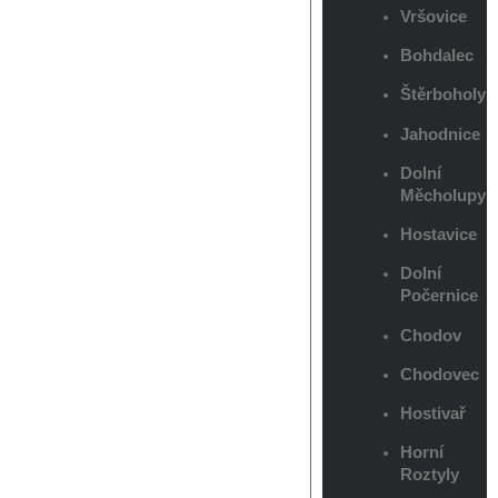
Vršovice
Bohdalec
Štěrboholy
Jahodnice
Dolní
Měcholupy
Hostavice
Dolní
Počernice
Chodov
Chodovec
Hostivař
Horní
Roztyly