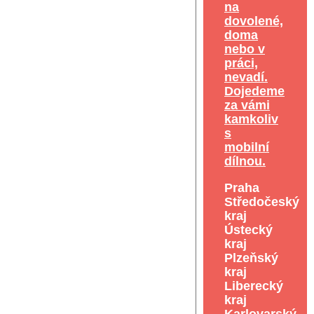
na
dovolené,
doma
nebo v
práci,
nevadí.
Dojedeme
za vámi
kamkoliv
s
mobilní
dílnou.
Praha
Středočeský
kraj
Ústecký
kraj
Plzeňský
kraj
Liberecký
kraj