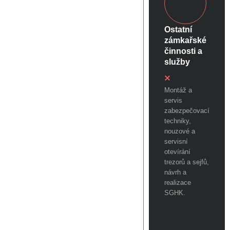
Ostatní
zámkařské
činnosti a
služby
Montáž a
servis
zabezpečovací
techniky,
nouzové a
servisní
otevírání
trezorů a sejfů,
návrh a
realizace
SGHK.