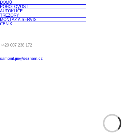
DOMŮ
Skip
POHOTOVOST
to
AUTOKLÍČE
content
TREZORY
MONTÁŽ A SERVIS
CENÍK
+420 607 238 172
samonil.jiri@seznam.cz
Facebook
Instagram
Twitter
Loading...