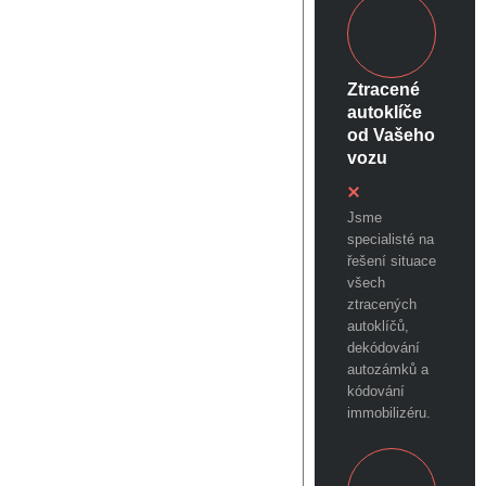
Ztracené
autoklíče
od Vašeho
vozu
Jsme
specialisté na
řešení situace
všech
ztracených
autoklíčů,
dekódování
autozámků a
kódování
immobilizéru.