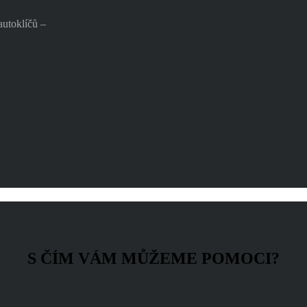
autoklíčů –
S ČÍM VÁM MŮŽEME POMOCI?