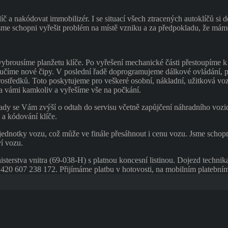
č a nakódovat immobilizér. I se situací všech ztracených autoklíčů si 
jsme schopni vyřešit problém na místě vzniku a za předpokladu, že mám
rousíme planžetu klíče. Po vyřešení mechanické části přestoupíme k
řiučíme nové čipy. V poslední řadě doprogramujeme dálkové ovládání, 
středků. Toto poskytujeme pro veškeré osobní, nákladní, užitková vozi
a vámi kamkoliv a vyřešíme vše na počkání.
klady se Vám zvýší o odtah do servisu včetně zapůjčení náhradního vozi
 a kódování klíče.
jednotky vozu, což může ve finále přesáhnout i cenu vozu. Jsme schopni
ví vozu.
sterstva vnitra (69-038-H) s platnou koncesní listinou. Dojezd technika
o +420 607 238 172. Přijímáme platbu v hotovosti, na mobilním platebním