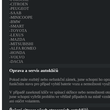
-CITROEN
-PEUGEOT
-SAAB
-MINICOOPE
-BMW
-SMART
-TOYOTA
-LEXUS
-MAZDA
-MITSUBISHI
-ALFA ROMEO
-HONDA
-VOLVO
-DACIA
Oprava a servis autoklíčů
Pokud máte rozbitý nebo nefunkční zámek, jsme schopni ho opravi
funkčním stavu pro případ vybití baterie vozu a nemožnosti využ
V případě zaseknutí klíče ve spínací skřínce nebo nemožnosti oto
jsme schopni vyřešit problém ve většině případech na místě vzni
ani otáčet volantem.