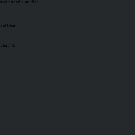
vyrobit nové autoklíče
 ovládání.
vládání.