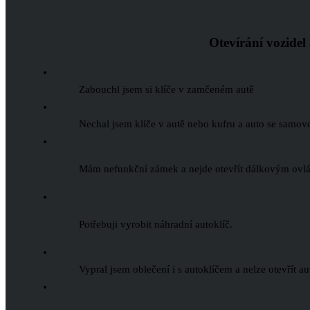
Otevírání vozidel
Zabouchl jsem si klíče v zamčeném autě
Nechal jsem klíče v autě nebo kufru a auto se samo
Mám nefunkční zámek a nejde otevřít dálkovým ovl
Potřebuji vyrobit náhradní autoklíč.
Vypral jsem oblečení i s autoklíčem a nelze otevřít 