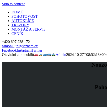
Skip to content
DOMŮ
POHOTOVOST
AUTOKLÍČE
TREZORY
MONTÁŽ A SERVIS
CENÍK
+420 607 238 172
samonil.jiri@seznam.cz
Facebook
Instagram
Twitter
Otevírání automobilů
Admin
2024-10-27T08:52:18+00:
Nouzov
Poho