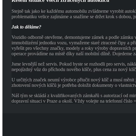
Řešení situace všech ztracených autoklíčů
Stejně tak jako ke každému automobilu zvládneme vyrobit autoklí
problematiku velice zajímáme a snažíme se držet krok s dobou, 
Jak to děláme?
Vozidlo odborně otevřeme, demontujeme zámek a podle zámku vyb
immobilizérní jednotku vozu, vymažeme staré ztracené čipy a p
vyřešit pro všechny značky, modely a roky výroby dopravních pro
operace provádíme na místě díky naší mobilní dílně. Dojedeme z
Jsme levnější než servis. Pokud byste se rozhodli pro servis, ná
nepojízdný vůz do příchodu nového klíče, plus cena za nový klíč
U určitých značek neumí výrobce přiučit nový klíč a musí měnit 
zhotovení nových klíčů je potřeba doložit dokumenty o vlastnict
Náš tým se skládá z kvalifikovaných zámkařů s autorizací od mini
dopravní situaci v Praze a okolí. Vždy volejte na telefonní čísl