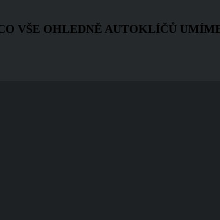
CO VŠE OHLEDNĚ AUTOKLÍČŮ UMÍM