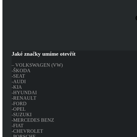
Jaké značky umíme otevřít
– VOLKSWAGEN (VW)
-ŠKODA
-SEAT
-AUDI
-KIA
-HYUNDAI
-RENAULT
-FORD
-OPEL
-SUZUKI
-MERCEDES BENZ
-FIAT
-CHEVROLET
-PORSCHE