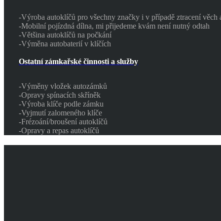
-Výroba autoklíčů pro všechny značky i v případě ztracení věch 
-Mobilní pojízdná dílna, mi přijedeme kvám není nutný odtah
-Většina autoklíčů na počkání
-Výměna autobaterií v klíčích
Ostatní zámkařské činnosti a služby
-Výměny vložek autozámků
-Opravy spínacích skříněk
-Výroba klíče podle zámku
-Vyjmutí zalomeného klíče
-Frézoání/broušení autoklíčů
-Opravy a repas autoklíčů