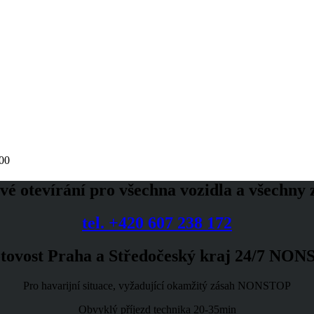
00
é otevírání pro všechna vozidla a všechny
tel. +420 607 238 172
tovost Praha a Středočeský kraj 24/7 NO
Pro havarijní situace, vyžadující okamžitý zásah NONSTOP
Obvyklý příjezd technika 20-35min