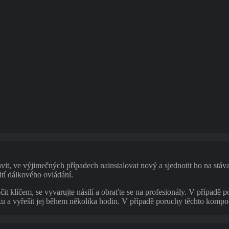
t, ve výjimečných případech nainstalovat nový a sjednotit ho na stáva
ití dálkového ovládání.
čit klíčem, se vyvarujte násilí a obraťte se na profesionály. V případě
ku a vyřešit jej během několika hodin. V případě poruchy těchto kompo