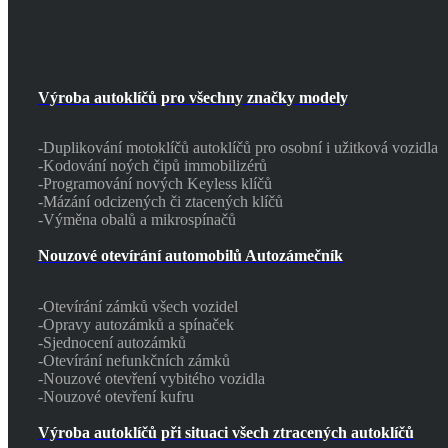
Výroba autoklíčů pro všechny značky modely
-Duplikování motoklíčů autoklíčů pro osobní i užitková vozidla
-Kodování noých čipů immobilizérů
-Programování nových Keyless klíčů
-Mázání odcizených či ztacených klíčů
-Výměna obalů a mikrospínačů
Nouzové otevírání automobilů Autozámečník
-Otevírání zámků všech vozidel
-Opravy autozámků a spínaček
-Sjednocení autozámků
-Otevírání nefunkčních zámků
-Nouzové otevření vybitého vozidla
-Nouzové otevření kufru
Výroba autoklíčů při situaci všech ztracených autoklíčů