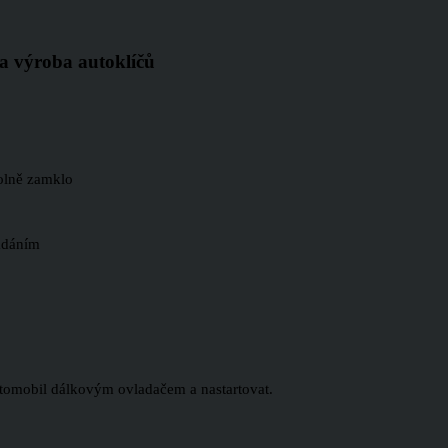
 a výroba autoklíčů
volně zamklo
ádáním
automobil dálkovým ovladačem a nastartovat.