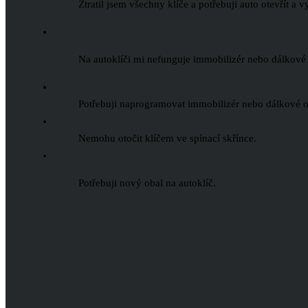
Ztratil jsem všechny klíče a potřebuji auto otevřít a 
Na autoklíči mi nefunguje immobilizér nebo dálkové
Potřebuji naprogramovat immobilizér nebo dálkové o
Nemohu otočit klíčem ve spínací skřínce.
Potřebuji nový obal na autoklíč.