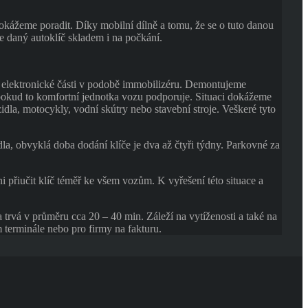
dokážeme poradit. Díky mobilní dílně a tomu, že se o tuto danou
e daný autoklíč skladem i na počkání.
 elektronické části v podobě immobilizéru. Demontujeme
pokud to komfortní jednotka vozu podporuje. Situaci dokážeme
dla, motocykly, vodní skútry nebo stavební stroje. Veškeré tyto
dla, obvyklá doba dodání klíče je dva až čtyři týdny. Parkovné za
 přiučit klíč téměř ke všem vozům. K vyřešení této situace a
 trvá v průměru cca 20 – 40 min. Záleží na vytíženosti a také na
 terminále nebo pro firmy na fakturu.